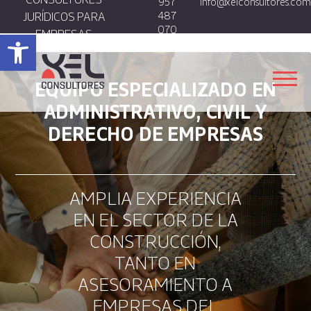
957
info@xelconsultores.com
JURÍDICOS PARA
487
070
EMPRESAS
Abrir barra de herramientas
EQUIPO ESPECIALIZADO EN
ADMINISTRATIVO, CIVIL Y
DERECHO DE EMPRESAS
NUESTRO EQUIPO
ESPECIALIDADES
ÁREAS
AMPLIA EXPERIENCIA
CLIENTES
EN EL SECTOR DE LA
CONSTRUCCIÓN,
ACTUALIDAD
TANTO EN
CONTACTO
ASESORAMIENTO A
EMPRESAS DEL