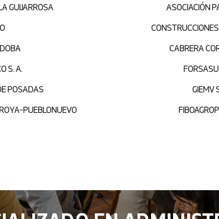
LA GUIJARROSA
ASOCIACIÓN 
CO
CONSTRUCCIONES 
RDOBA
CABRERA CORN
 S. A.
FORSASUR 
DE POSADAS
GIEMV S.
RROYA-PUEBLONUEVO
FIBOAGROPA