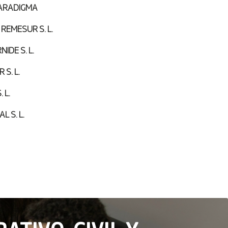
PARADIGMA
REMESUR S. L.
IDE S. L.
S. L.
 L.
L S. L.